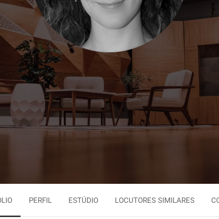
Persa
Espanhol Urugu
Tagalo
Espanhol Vene
Tailandês
Inglês Jamaica
Urdu
Português Brasi
LIO
PERFIL
ESTÚDIO
LOCUTORES SIMILARES
C