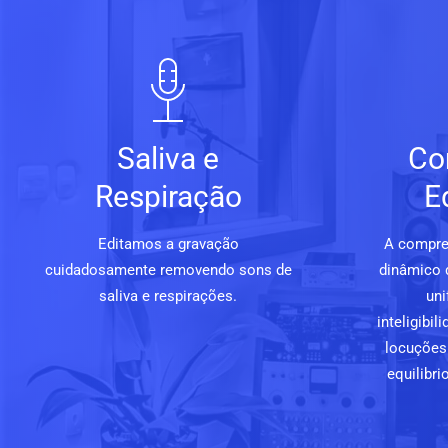
Saliva e
Co
Respiração
E
Editamos a gravação
A compre
cuidadosamente removendo sons de
dinâmico 
saliva e respirações.
uni
inteligibi
locuções 
equilibri