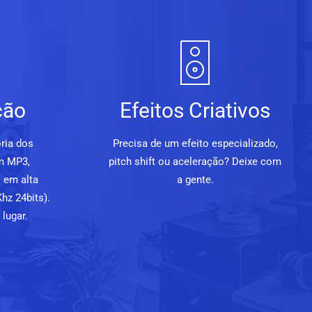
ção
Efeitos Criativos
ria dos
Precisa de um efeito especializado,
m MP3,
pitch shift ou aceleração? Deixe com
 em alta
a gente.
hz 24bits).
lugar.