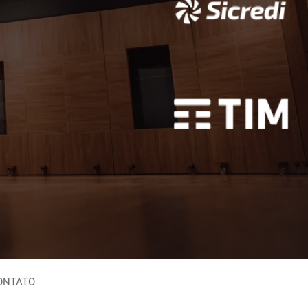
Inglês Nigeriano
aio
Inglês Sul-Africano
zuelano
Iorubá
no
leiro
ONTATO