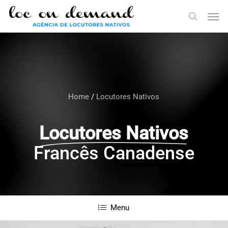
Skip
Menu
Men
to
search
main
content
Home
/
Locutores Nativos
Locutores Nativos
Francês Canadense
Menu