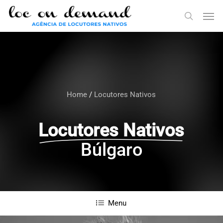
Skip
Menu
Men
to
search
main
content
Home
/
Locutores Nativos
Locutores Nativos
Búlgaro
Menu