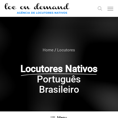
Skip
Menu
Men
to
search
main
content
Home
/
Locutores
Locutores Nativos
Português
Brasileiro
Menu