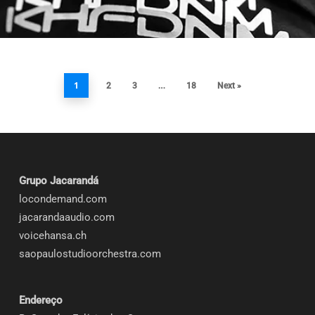
1
…
2
3
18
Next »
Grupo Jacarandá
locondemand.com
jacarandaaudio.com
voicehansa.ch
saopaulostudioorchestra.com
Endereço