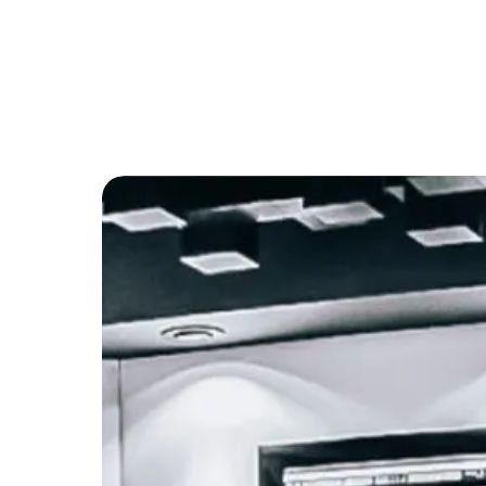
Francês Suíço
Sueco
Galês
Tcheco
Grego
Turco
Hiberno-Inglês (Irlanda)
Ucraniano