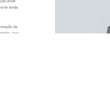
vação pode
horar ainda
gravação da
ntário. Isso
trabalhe com
ão e o tom
 ajuste
do tempo e
ue a
ntário em