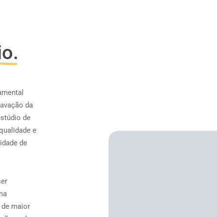
io.
amental
gravação da
stúdio de
qualidade e
idade de
ser
ma
o de maior