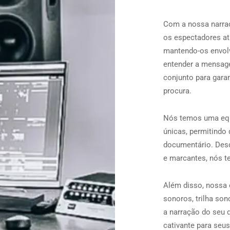
Com a nossa narraç
os espectadores at
mantendo-os envol
entender a mensage
conjunto para gara
procura.
Nós temos uma equi
únicas, permitindo 
documentário. Desd
e marcantes, nós t
Além disso, nossa 
sonoros, trilha so
a narração do seu 
cativante para seu