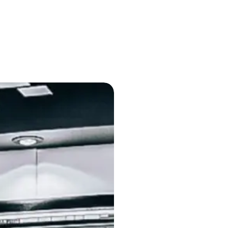
Persa
Espanhol Urug
Tagalo
Espanhol Vene
Tailandês
Inglês Jamaica
Urdu
Português Brasi