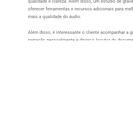
qualidade e clareza. Além disso, um estúdio de gra
oferecer ferramentas e recursos adicionais para mel
mais a qualidade do áudio.
Além disso, é interessante o cliente acompanhar a 
narração pessoalmente e dirigir o locutor do docume
permite que o cliente dê feedback em tempo real e 
o locutor para garantir que a narração tenha a emoç
desejados para transmitir a mensagem pretendida.
Com o cliente presente durante a gravação, qualquer
necessário pode ser feito rapidamente, economizan
dinheiro em edições futuras. Isso também garante q
narração seja exatamente o que o cliente procura.
Em resumo, a gravação de uma narração de docume
um estúdio de qualidade e com a possibilidade de