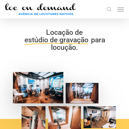
Skip
Menu
Men
to
search
main
content
Locação de
estúdio de gravação
para
locução.