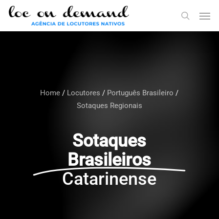
Skip
Menu
Men
to
search
main
content
Home
/
Locutores
/
Português Brasileiro
/
Sotaques Regionais
Sotaques
Brasileiros
Catarinense