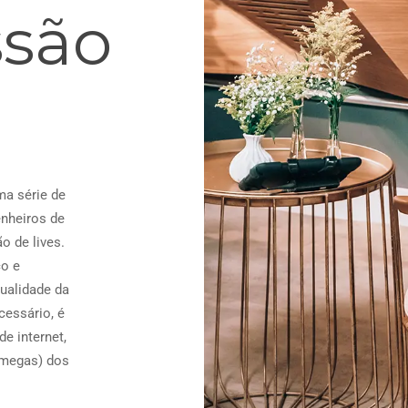
ssão
ma série de
nheiros de
o de lives.
co e
ualidade da
cessário, é
e internet,
 megas) dos