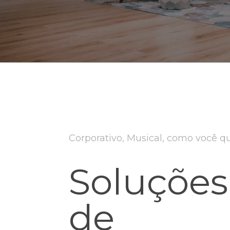
Francês Suíço
Sueco
Galês
Tcheco
Grego
Turco
Hiberno-Inglês (Irlanda)
Ucraniano
Corporativo, Musical, como você qu
Soluções
de