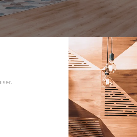
Persa
Espanhol Urugu
Tagalo
Espanhol Vene
Tailandês
Inglês Jamaica
Urdu
Português Brasi
iser.