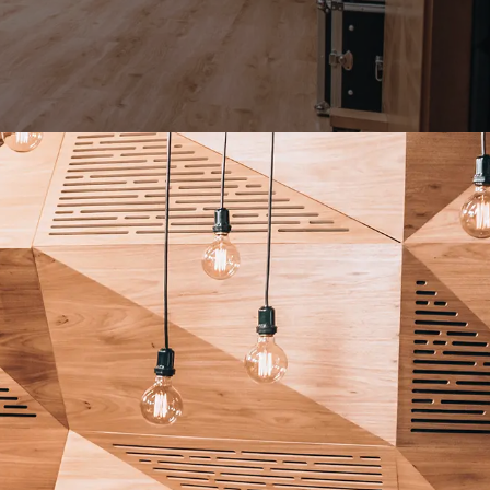
Inglês Nigeriano
aio
Inglês Sul-Africano
zuelano
Iorubá
no
leiro