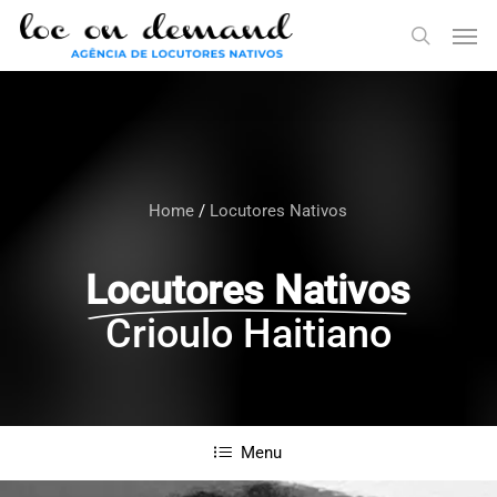
Skip
Menu
Men
to
search
main
content
Home
/
Locutores Nativos
Locutores Nativos
Crioulo Haitiano
Menu