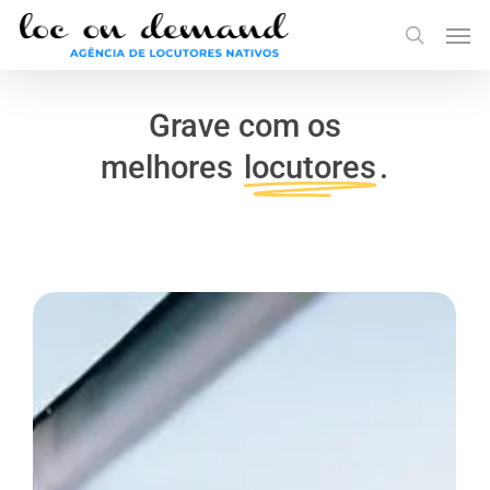
Skip
Menu
Men
to
search
main
content
Grave com os
melhores
locutores
.