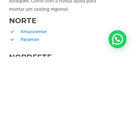
sotaques.
Conte
com
a
nossa
ajuda
para
montar
um
casting
regional.
NORTE
Amazonense
Paraense
NORDESTE
Baiano
Cearense
Pernambucano
Piauiense
Potiguar
Segipano
Todos os sotaques