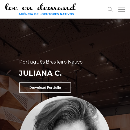
Skip
Menu
Men
to
search
main
content
Português Brasileiro Nativo
JULIANA C.
Download Portfolio