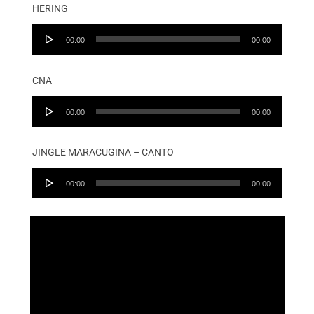
HERING
Audio
00:00
00:00
Player
CNA
Audio
00:00
00:00
Player
JINGLE MARACUGINA – CANTO
Audio
00:00
00:00
Player