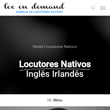
Skip
Menu
Men
to
search
main
content
Home
/
Locutores Nativos
Locutores Nativos
Inglês Irlandês
Menu