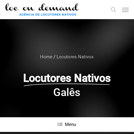
Skip
Menu
Men
to
search
main
content
Home
/
Locutores Nativos
Locutores Nativos
Galês
Menu