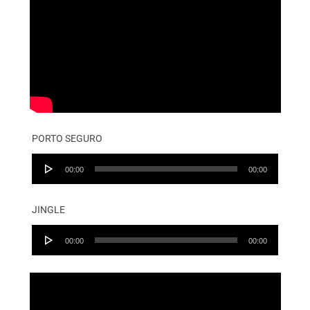
PORTO SEGURO
Audio
00:00
00:00
Player
JINGLE
Audio
00:00
00:00
Player