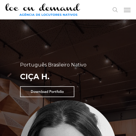
Skip
Menu
Men
to
search
main
content
Português Brasileiro Nativo
CIÇA H.
Download Portfolio