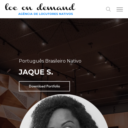
Skip
Menu
Men
to
search
main
content
Português Brasileiro Nativo
JAQUE S.
Download Portfolio