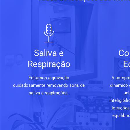
Saliva e
Co
Respiração
E
Editamos a gravação
A compre
cuidadosamente removendo sons de
dinâmico 
saliva e respirações.
uni
inteligibi
locuções 
equilibri