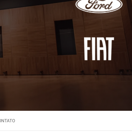
Inglês Nigeriano
aio
Inglês Sul-Africano
zuelano
Iorubá
no
leiro
ONTATO