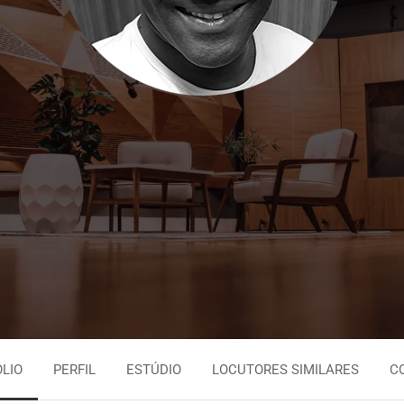
Persa
Espanhol Urugu
Tagalo
Espanhol Vene
Tailandês
Inglês Jamaica
Urdu
Português Brasi
LIO
PERFIL
ESTÚDIO
LOCUTORES SIMILARES
C