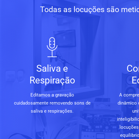
Todas as locuções são metic
Saliva e
Co
Respiração
E
Editamos a gravação
A compre
cuidadosamente removendo sons de
dinâmico 
saliva e respirações.
uni
inteligibi
locuções 
equilibri