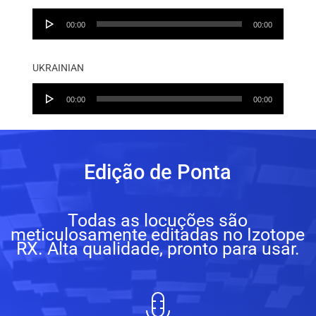
Audio
00:00
00:00
Player
UKRAINIAN
Audio
00:00
00:00
Player
Edição de Ponta
Todas as locuções são
meticulosamente editadas no Izotope
RX. Alta qualidade, pronto para usar.