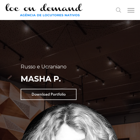
Skip
Menu
Men
to
search
main
content
Russo e Ucraniano
MASHA P.
Download Portfolio