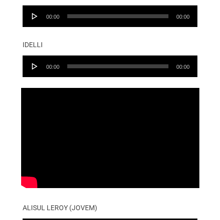
Audio
00:00
00:00
Player
IDELLI
Audio
00:00
00:00
Player
ALISUL LEROY (JOVEM)