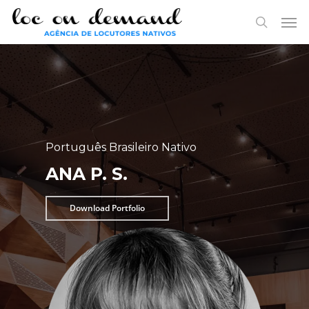
Skip
Menu
Men
to
search
main
content
Português Brasileiro Nativo
ANA P. S.
Download Portfolio