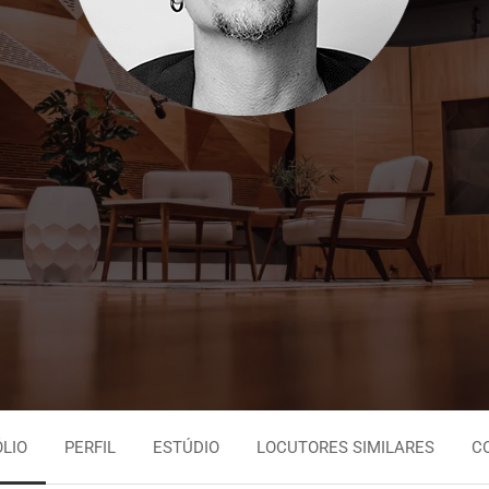
Persa
Espanhol Urugu
Tagalo
Espanhol Vene
Tailandês
Inglês Jamaica
Urdu
Português Brasi
LIO
PERFIL
ESTÚDIO
LOCUTORES SIMILARES
C