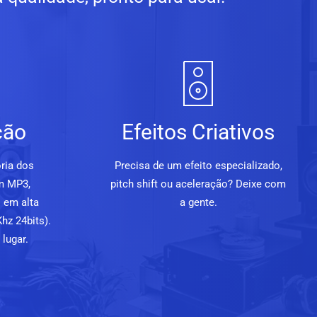
ção
Efeitos Criativos
ria dos
Precisa de um efeito especializado,
m MP3,
pitch shift ou aceleração? Deixe com
 em alta
a gente.
hz 24bits).
lugar.