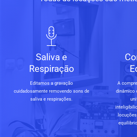
Saliva e
Co
Respiração
E
Editamos a gravação
A compre
cuidadosamente removendo sons de
dinâmico 
saliva e respirações.
uni
inteligibi
locuções 
equilibri