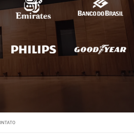
Inglês Nigeriano
aio
Inglês Sul-Africano
zuelano
Iorubá
no
leiro
ONTATO