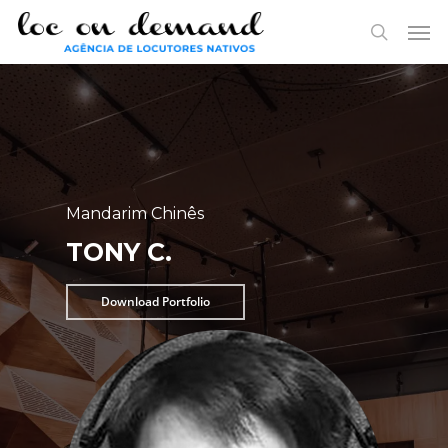
Skip
Menu
Men
to
search
main
content
Mandarim Chinês
TONY C.
Download Portfolio