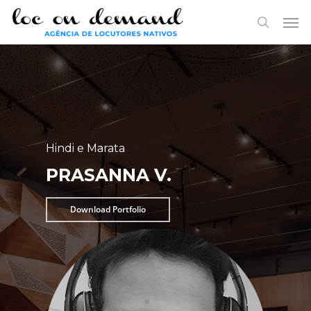
Skip
Menu
Men
to
search
main
content
Hindi e Marata
PRASANNA V.
Download Portfolio