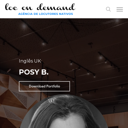
Skip
Menu
Men
to
search
main
content
Inglês UK
POSY B.
Download Portfolio