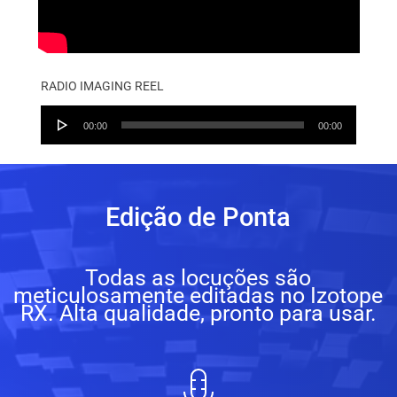
RADIO IMAGING REEL
Audio
00:00
00:00
Player
Edição de Ponta
Todas as locuções são
meticulosamente editadas no Izotope
RX. Alta qualidade, pronto para usar.