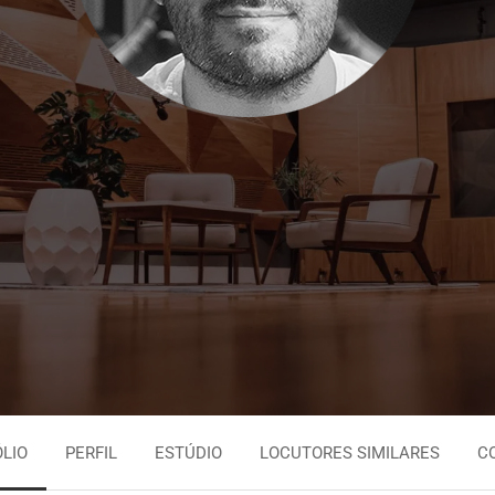
Persa
Espanhol Urugu
Tagalo
Espanhol Vene
Tailandês
Inglês Jamaica
Urdu
Português Brasi
LIO
PERFIL
ESTÚDIO
LOCUTORES SIMILARES
C