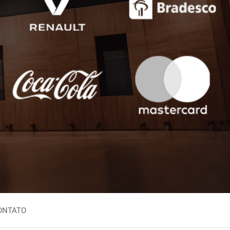
Inglês Nigeriano
aio
Inglês Sul-Africano
zuelano
Iorubá
no
leiro
ONTATO