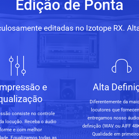
Edição de Ponta
ulosamente editadas no Izotope RX. Alta 
mpressão e
Alta Defini
qualização
Diferentemente da maio
locutores que fornece
ssão consiste no controle
entregamos nosso áudio
da locução. Receba o áudio
definição (WAV ou AIFF 48K
forme e com melhor
Qualidade em primeiro 
lidade. Equalizamos todas as