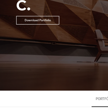
C.
Francês Suíço
Sueco
Galês
Tcheco
Grego
Turco
Hiberno-Inglês (Irlanda)
Ucraniano
Download Portfolio
PORTFÓ