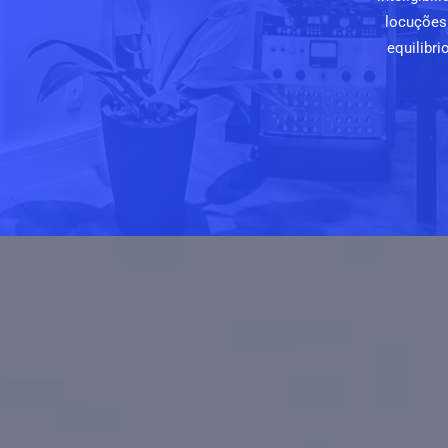
locuções 
equilibri