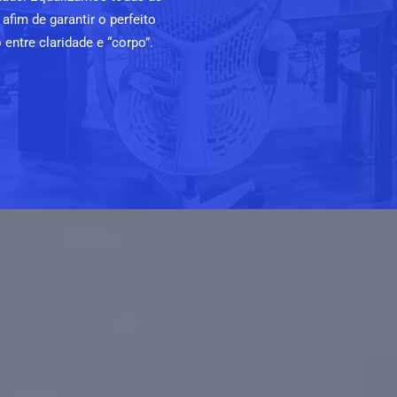
afim de garantir o perfeito
o entre claridade e “corpo”.