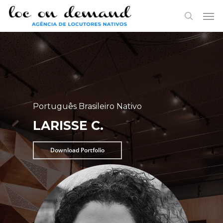
Skip
Menu
Men
to
search
main
content
Português Brasileiro Nativo
LARISSE C.
Download Portfolio