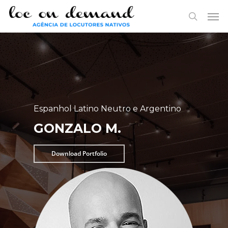
Skip
Menu
Men
to
search
main
content
Espanhol Latino Neutro e Argentino
GONZALO M.
Download Portfolio