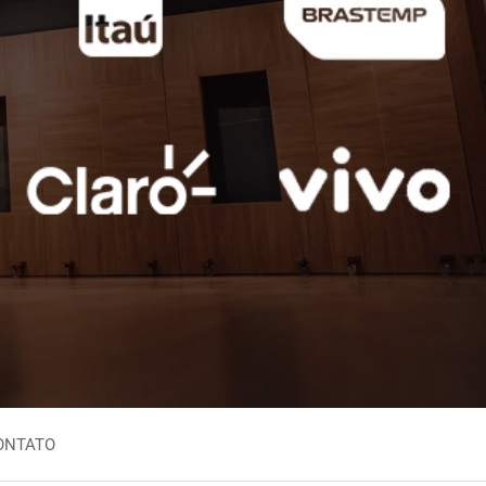
Inglês Nigeriano
aio
Inglês Sul-Africano
zuelano
Iorubá
no
leiro
ONTATO