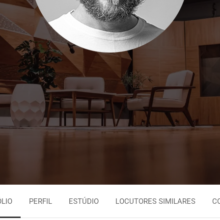
Persa
Espanhol Urugu
Tagalo
Espanhol Vene
Tailandês
Inglês Jamaica
Urdu
Português Brasi
LIO
PERFIL
ESTÚDIO
LOCUTORES SIMILARES
C