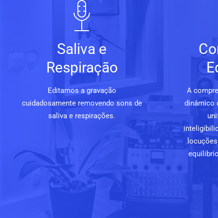
Saliva e
Co
Respiração
E
Editamos a gravação
A compre
cuidadosamente removendo sons de
dinâmico 
saliva e respirações.
uni
inteligibi
locuções 
equilibri