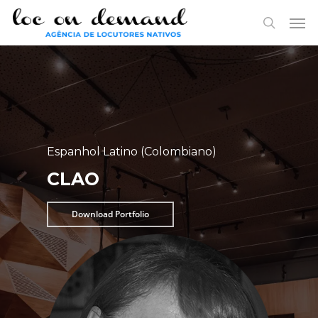
Skip
Menu
Men
to
search
main
content
Espanhol Latino (Colombiano)
CLAO
Download Portfolio