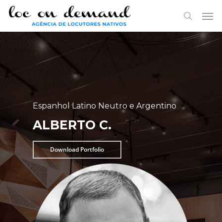
Skip
Menu
Men
to
search
main
content
Espanhol Latino Neutro e Argentino
ALBERTO C.
Download Portfolio