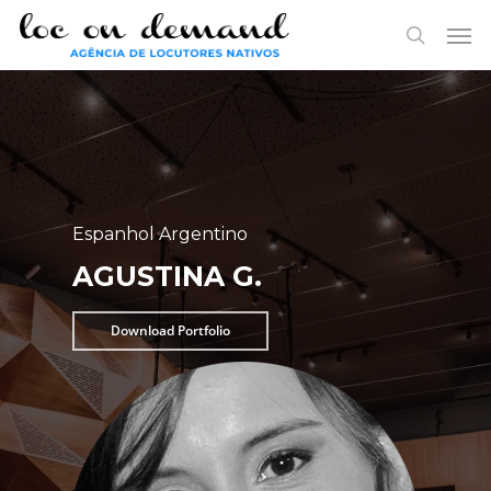
Skip
Menu
Men
to
search
main
content
Espanhol Argentino
AGUSTINA G.
Download Portfolio