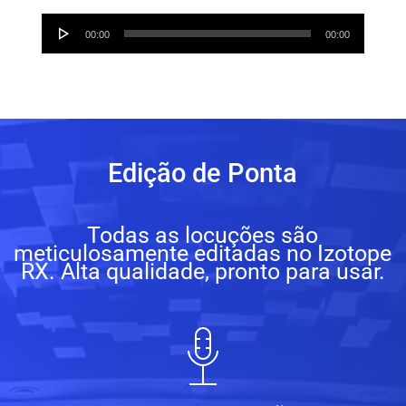
Audio
00:00
00:00
Player
Edição de Ponta
Todas as locuções são
meticulosamente editadas no Izotope
RX. Alta qualidade, pronto para usar.