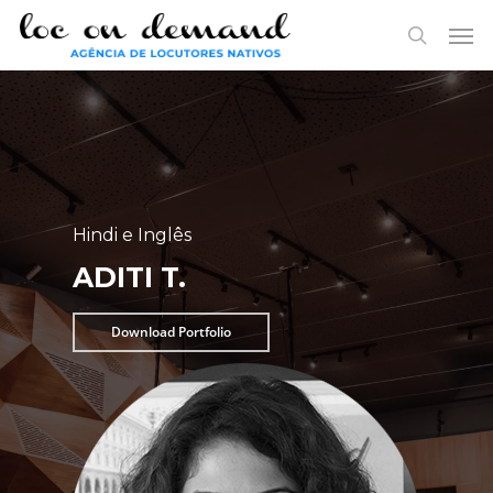
Skip
Menu
Men
to
search
main
content
Hindi e Inglês
ADITI T.
Download Portfolio