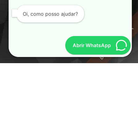
Oi, como posso ajudar?
Abrir WhatsApp
Grupo Jacarandá
locondemand.com
jacarandaaudio.com
voicehansa.ch
saopaulostudioorchestra.com