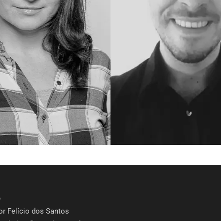
Persa
Espanhol Urug
Tagalo
Espanhol Vene
Tailandês
Inglês Jamaica
Urdu
Português Brasi
o
or Felício dos Santos