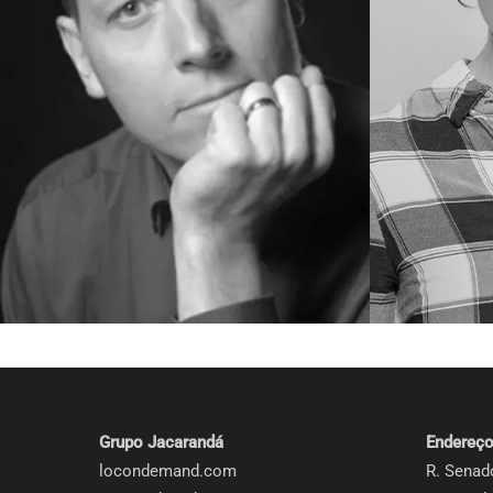
Francês Suíço
Sueco
Galês
Tcheco
Grego
Turco
Hiberno-Inglês (Irlanda)
Ucraniano
Grupo Jacarandá
Endereç
locondemand.com
R. Senad