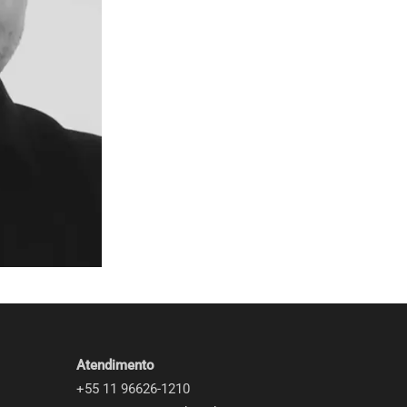
Inglês Nigeriano
uaio
Inglês Sul-Africano
zuelano
Iorubá
no
leiro
Atendimento
+55 11 96626-1210