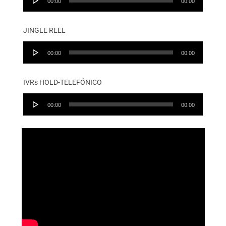
00:00
00:00
Player
JINGLE REEL
Audio
00:00
00:00
Player
IVRs HOLD-TELEFÓNICO
Audio
00:00
00:00
Player