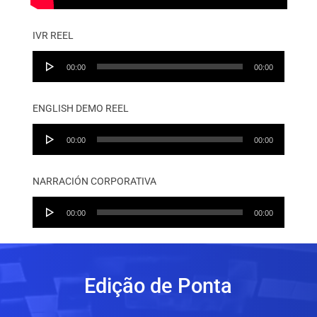
IVR REEL
Audio
00:00
00:00
Player
ENGLISH DEMO REEL
Audio
00:00
00:00
Player
NARRACIÓN CORPORATIVA
Audio
00:00
00:00
Player
Edição de Ponta