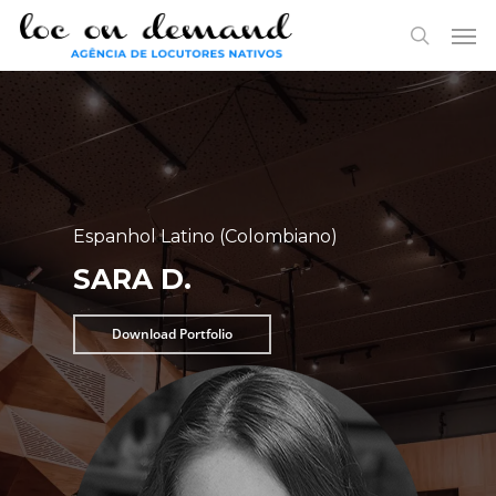
Skip
Menu
Men
to
search
main
content
Espanhol Latino (Colombiano)
SARA D.
Download Portfolio