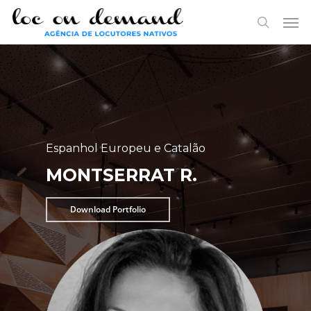
Skip
Menu
Men
to
search
main
content
Espanhol Europeu e Catalão
MONTSERRAT R.
Download Portfolio