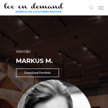
Skip
Menu
Men
to
search
main
content
Alemão
MARKUS M.
Download Portfolio