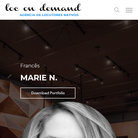
Skip
Menu
Men
to
search
main
content
Francês
MARIE N.
Download Portfolio