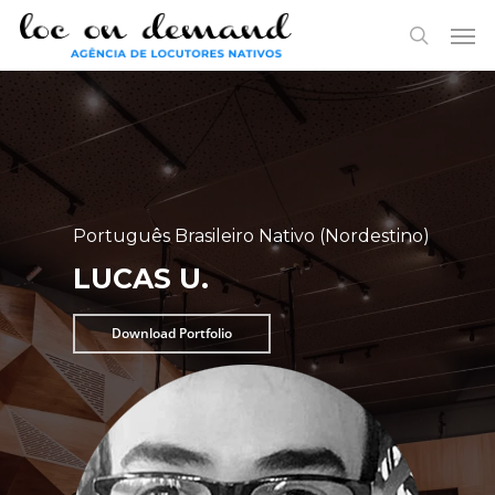
Skip
Menu
Men
to
search
main
content
Português Brasileiro Nativo (Nordestino)
LUCAS U.
Download Portfolio