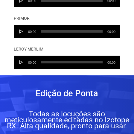
00:00
00:00
Player
PRIMOR
Audio
00:00
00:00
Player
LEROY MERLIM
Audio
00:00
00:00
Player
Edição de Ponta
Todas as locuções são
meticulosamente editadas no Izotope
RX. Alta qualidade, pronto para usar.