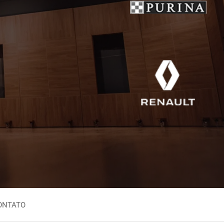
Inglês Nigeriano
aio
Inglês Sul-Africano
zuelano
Iorubá
no
leiro
ONTATO