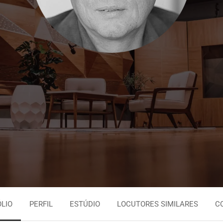
Persa
Espanhol Urugu
Tagalo
Espanhol Vene
Tailandês
Inglês Jamaica
Urdu
Português Brasi
LIO
PERFIL
ESTÚDIO
LOCUTORES SIMILARES
C