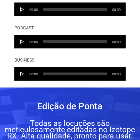
Audio
00:00
00:00
Player
PODCAST
Audio
00:00
00:00
Player
BUSINESS
Audio
00:00
00:00
Player
Edição de Ponta
Todas as locuções são
meticulosamente editadas no Izotope
RX. Alta qualidade, pronto para usar.