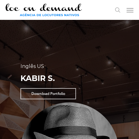
Skip
Menu
Men
to
search
main
content
Inglês US
KABIR S.
Download Portfolio