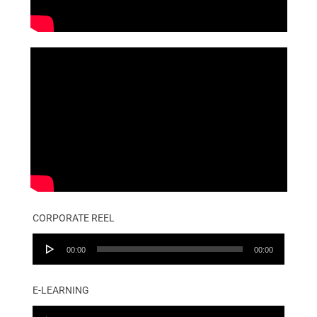
CORPORATE REEL
Audio
00:00
00:00
Player
E-LEARNING
Audio