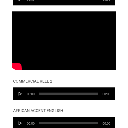
Player
COMMERCIAL REEL 2
Audio
00:00
00:00
Player
AFRICAN ACCENT ENGLISH
Audio
00:00
00:00
Player