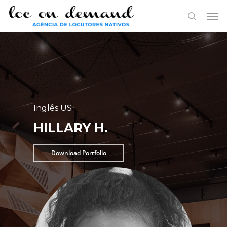
Skip
Menu
Men
to
search
main
content
Inglês US
HILLARY H.
Download Portfolio