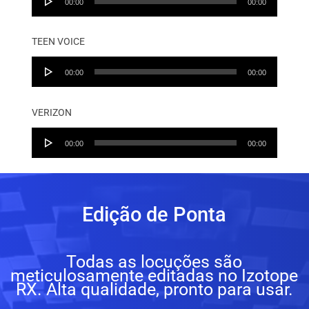
00:00
00:00
Player
TEEN VOICE
Audio
00:00
00:00
Player
VERIZON
Audio
00:00
00:00
Player
Edição de Ponta
Todas as locuções são
meticulosamente editadas no Izotope
RX. Alta qualidade, pronto para usar.