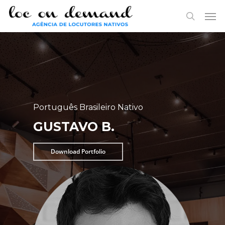
Skip
Menu
Men
to
search
main
content
Português Brasileiro Nativo
GUSTAVO B.
Download Portfolio