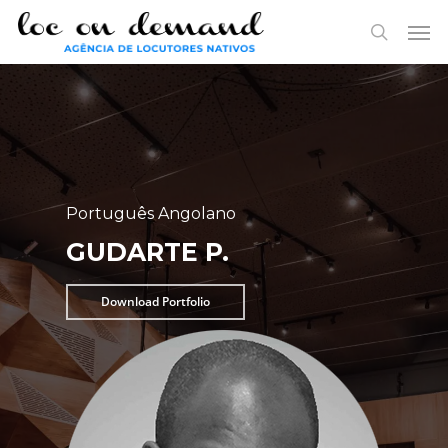
Skip
Menu
Men
to
search
main
content
Português Angolano
GUDARTE P.
Download Portfolio