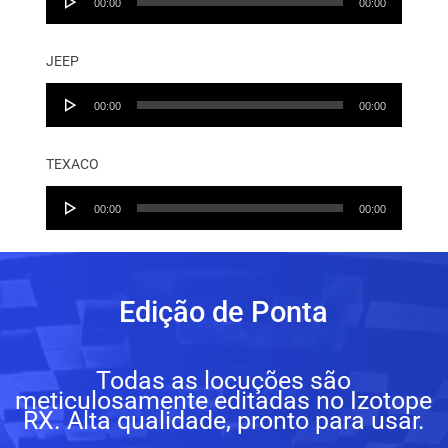
00:00
00:00
Player
JEEP
Audio
00:00
00:00
Player
TEXACO
Audio
00:00
00:00
Player
Edição de Ponta
Todas as locuções são
meticulosamente editadas no Izotope
RX. Alta qualidade, pronto para usar.