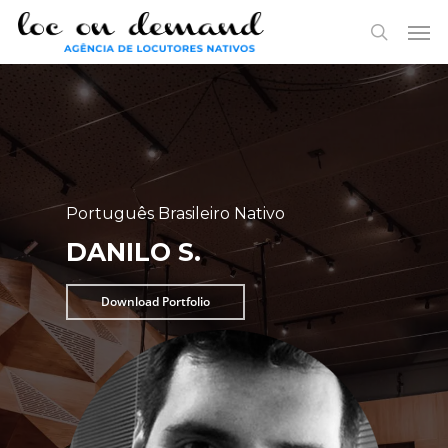
Skip
Menu
Men
to
search
main
content
Português Brasileiro Nativo
DANILO S.
Download Portfolio