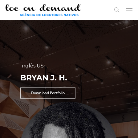
Skip
Menu
Men
to
search
main
content
Inglês US
BRYAN J. H.
Download Portfolio